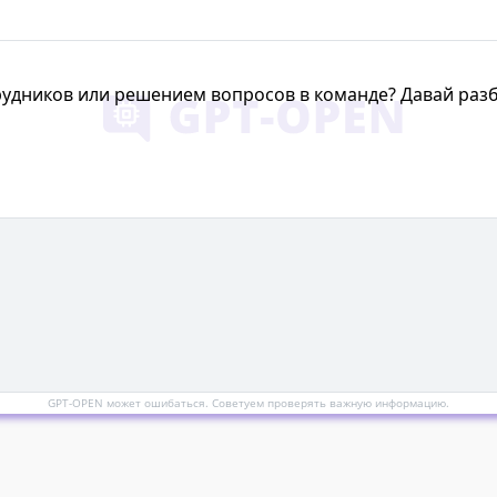
удников или решением вопросов в команде? Давай разб
GPT-OPEN может ошибаться. Советуем проверять важную информацию.