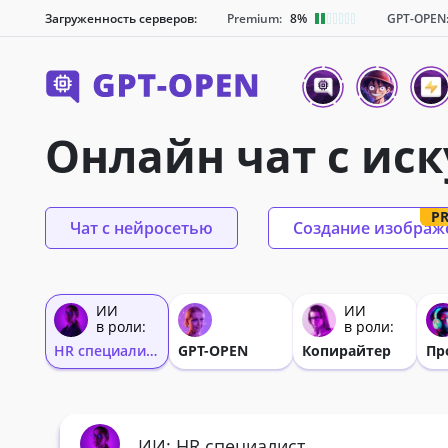
Загруженность серверов:
Premium:
8%
GPT-OPEN
Онлайн чат с ис
P
Чат с нейросетью
Создание изображ
ИИ
ИИ
в роли:
в роли:
HR специалист
GPT-OPEN
Копирайтер
Пр
ИИ: HR специалист