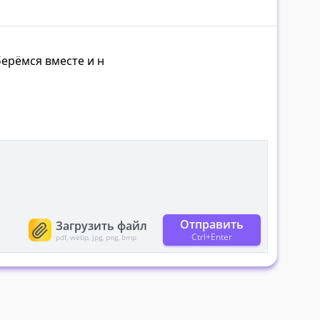
ерёмся вместе и найдё
Отправить
Загрузить файл
Ctrl+Enter
pdf, webp, jpg, png, bmp