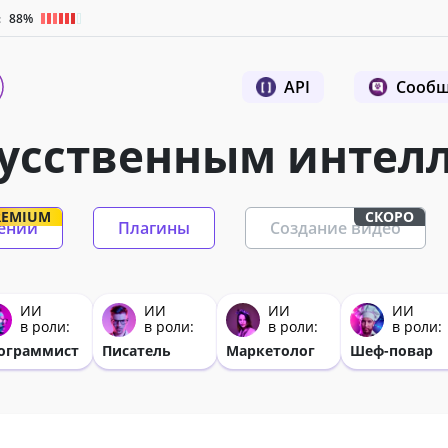
:
88%
API
Сообщ
кусственным интел
REMIUM
СКОРО
ений
Плагины
Создание видео
ИИ
ИИ
ИИ
ИИ
в роли:
в роли:
в роли:
в роли:
ограммист
Писатель
Маркетолог
Шеф-повар