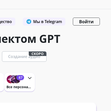
Войти
ество
Мы в Telegram
лектом GPT
СКОРО
Создание аудио
87
Все персонажи