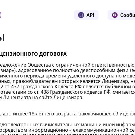
API
Сооб
ы
ИЦЕНЗИОННОГО ДОГОВОРА
редложение Общества с ограниченной ответственностью
ензиар»), адресованное полностью дееспособным физич
ченного периода времени удаленного доступа по модели 
ных, правообладателем которых является Лицензиар, н
 2 ст. 437 Гражданского Кодекса РФ является публично
ответствии со ст. 438 Гражданского кодекса РФ, считае
и Лицензиата на сайте Лицензиара.
, достигшее 18-летнего возраста, заключившее с Лиценз
 для электронных вычислительных машин и иной инфор
 посредством информационно -телекоммуникационной се