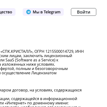
Войти
щество
Мы в Telegram
 «СПК.КРИСТАЛЛ», ОГРН 1215500014729, ИНН
еским лицам, заключить лицензионный
SaaS (Software as a Service) к
а изложенных ниже условиях.
й офертой, полным и безоговорочным
тся осуществление Лицензиатом
иаром договор, на условиях, содержащихся
мации, содержащейся в информационной
ти «Интернет» по доменному имени: