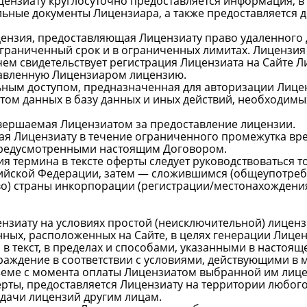
Лицензиату круглосуточно предоставляется информация, 
ьные документы Лицензиара, а также предоставляется 
цензия, предоставляющая Лицензиату право удаленного
ограниченный срок и в ограниченных лимитах. Лицензия
 чем свидетельствует регистрация Лицензиата на Сайте
тавленную Лицензиаром лицензию.
ным доступом, предназначенная для авторизации Лиценз
том данных в базу данных и иных действий, необходимы
овершаемая Лицензиатом за предоставление лицензии.
ая Лицензиату в течение ограниченного промежутка вр
редусмотренными настоящим Договором.
ия термина в тексте оферты следует руководствоваться 
ийской Федерации, затем — сложившимся (общеупотреби
о) страны инкорпорации (регистрации/местонахождения
ензиату на условиях простой (неисключительной) лиценз
ных, расположенных на Сайте, в целях генерации Лицен
 в текст, в пределах и способами, указанными в настоящ
аждение в соответствии с условиями, действующими в м
еме с момента оплаты Лицензиатом выбранной им лице
ферты, предоставляется Лицензиату на территории любого
ыдачи лицензий другим лицам.