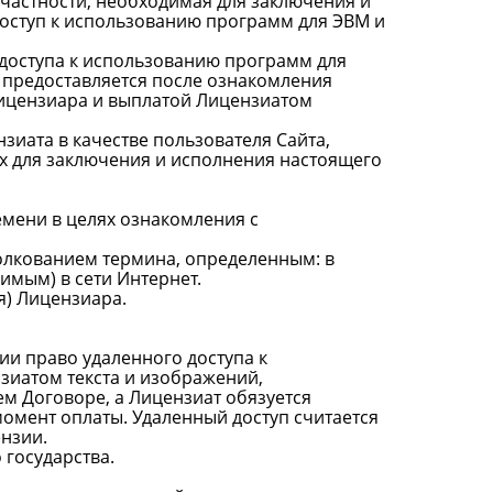
в частности, необходимая для заключения и
доступ к использованию программ для ЭВМ и
 доступа к использованию программ для
 предоставляется после ознакомления
 Лицензиара и выплатой Лицензиатом
иата в качестве пользователя Сайта,
х для заключения и исполнения настоящего
емени в целях ознакомления с
толкованием термина, определенным: в
мым) в сети Интернет.
) Лицензиара.
ии право удаленного доступа к
зиатом текста и изображений,
ем Договоре, а Лицензиат обязуется
омент оплаты. Удаленный доступ считается
нзии.
 государства.