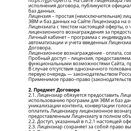
https://gpt-open.ru. На сайте Лицензиара 
исполнения договора, публикуются официал
баз данных.
Лицензия – простая (неисключительная) ли
ЭВМ и баз данных на Сайте Лицензиара на 
Лицензиата с текстом настоящей оферты, о
лицензионного вознаграждения за предос
Личный кабинет – программа с индивидуаль
автоматизации и учета введенных Лицензиа
Договора.
Лицензионное вознаграждение - оплата, с
Пробный доступ – лицензия, предоставляем
функциональными возможностями Сайта, п
В случае отсутствия однозначного толкован
первую очередь — законодательством Росс
Применимое право–право (законодательств
2. Предмет Договора
2.1. Лицензиар обязуется предоставить Лиц
использованию программ для ЭВМ и баз дан
уникализации контента, конвертации голоса
оплатить Лицензиару лицензионное вознагр
предоставленным Лицензиату в полном объ
2.2. Доступ, указанный в п.2.1 настоящей о
2.3. Лицензиар сохраняет за собой право в