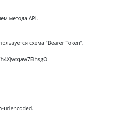
ием метода API.
пользуется схема "Bearer Token".
/h4Xjwtqaw7EihsgO
m-urlencoded.