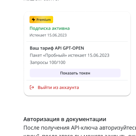
Авторизация в документации
После получения API-ключа авторизуйтесь
ключ", после этого вы можете закрыть ок