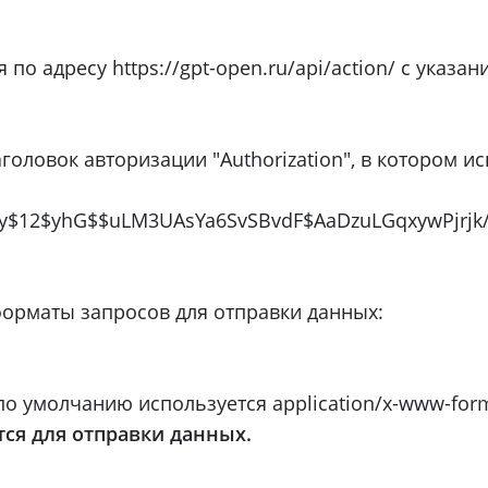
о адресу https://gpt-open.ru/api/action/ с указан
оловок авторизации "Authorization", в котором ис
$2y$12$yhG$$uLM3UAsYa6SvSBvdF$AaDzuLGqxywPjrjk
орматы запросов для отправки данных:
по умолчанию используется application/x-www-for
тся для отправки данных.